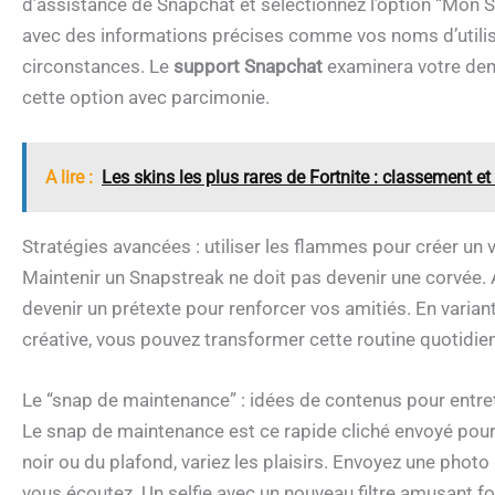
d’assistance de Snapchat et sélectionnez l’option “Mon S
avec des informations précises comme vos noms d’utilis
circonstances. Le
support Snapchat
examinera votre dema
cette option avec parcimonie.
A lire :
Les skins les plus rares de Fortnite : classement et 
Stratégies avancées : utiliser les flammes pour créer un v
Maintenir un Snapstreak ne doit pas devenir une corvée.
devenir un prétexte pour renforcer vos amitiés. En variant
créative, vous pouvez transformer cette routine quotidien
Le “snap de maintenance” : idées de contenus pour entre
Le snap de maintenance est ce rapide cliché envoyé pour 
noir ou du plafond, variez les plaisirs. Envoyez une photo
vous écoutez. Un selfie avec un nouveau filtre amusant fo