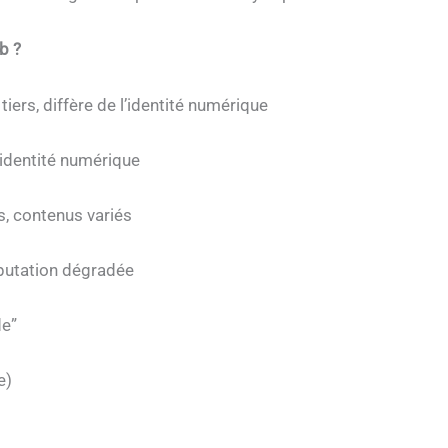
b ?
iers, diffère de l’identité numérique
’identité numérique
, contenus variés
éputation dégradée
de”
e)