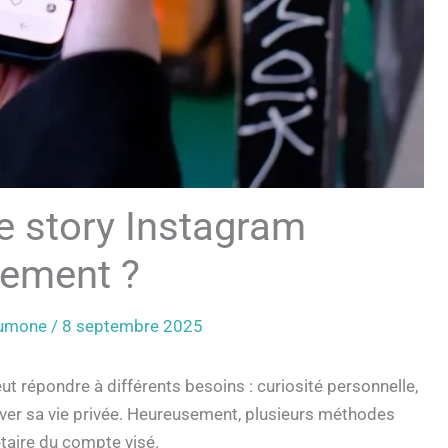
 story Instagram
ement ?
eumone
/
8 septembre 2025
ut répondre à différents besoins : curiosité personnelle,
erver sa vie privée. Heureusement, plusieurs méthodes
étaire du compte visé.