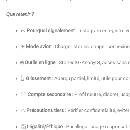
Que retenir ?
👀
Pourquoi signalement
: Instagram enregistre vu
✈️
Mode avion
: Charger stories, couper connexion
🌐
Outils en ligne
: StoriesIG/AnonyIG, accès sans
👆
Glissement
: Aperçu partiel, limité, utile pour c
🕵️‍♂️
Compte secondaire
: Profil neutre, discret, us
⚠️
Précautions tiers
: Vérifier confidentialité, évite
🤔
Légalité/Éthique
: Pas illégal, usage responsabl