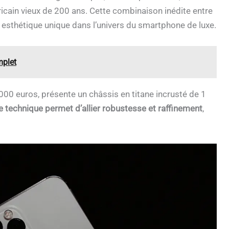
ricain vieux de 200 ans. Cette combinaison inédite entre
 esthétique unique dans l’univers du smartphone de luxe.
mplet
000 euros, présente un châssis en titane incrusté de 1
 technique permet d’allier robustesse et raffinement
,