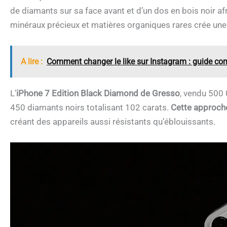
de diamants sur sa face avant et d’un dos en bois noir af
minéraux précieux et matières organiques rares crée une
A lire :
Comment changer le like sur Instagram : guide co
L’
iPhone 7 Edition Black Diamond de Gresso
, vendu 500 
450 diamants noirs totalisant 102 carats.
Cette approche
créant des appareils aussi résistants qu’éblouissants.