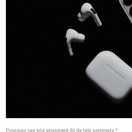
Pourquoi ces prix atteignent-ils de tels sommets ?