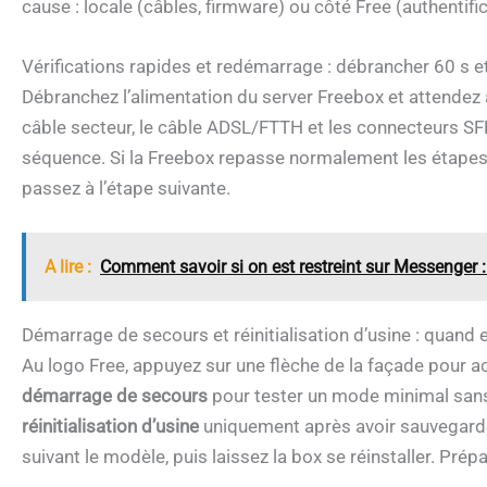
cause : locale (câbles, firmware) ou côté Free (authentifi
Vérifications rapides et redémarrage : débrancher 60 s et 
Débranchez l’alimentation du server Freebox et attende
câble secteur, le câble ADSL/FTTH et les connecteurs SF
séquence. Si la Freebox repasse normalement les étapes, lai
passez à l’étape suivante.
A lire :
Comment savoir si on est restreint sur Messenger :
Démarrage de secours et réinitialisation d’usine : quand 
Au logo Free, appuyez sur une flèche de la façade pour 
démarrage de secours
pour tester un mode minimal sans
réinitialisation d’usine
uniquement après avoir sauvegardé 
suivant le modèle, puis laissez la box se réinstaller. Prép