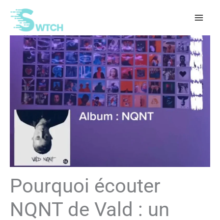
Aller
au
contenu
Pourquoi écouter
NQNT de Vald : un